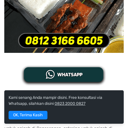
Kami senang Anda mampir disini. Free konsultasi via
Catering Aqiqah Surabaya Pucang Sewu Gubeng Kota
Whatsapp, silahkan disini
0823 2000 0827
Surabaya catering untuk aqiqah di Mulyorejo Kalijudan,
catering untuk aqiqah di Gubeng Airlangga, catering untuk
OK, Terima Kasih
aqiqah di Kandangan Benowo Kota Surabaya, catering